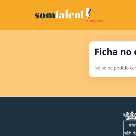
Ficha no
No se ha podido carg