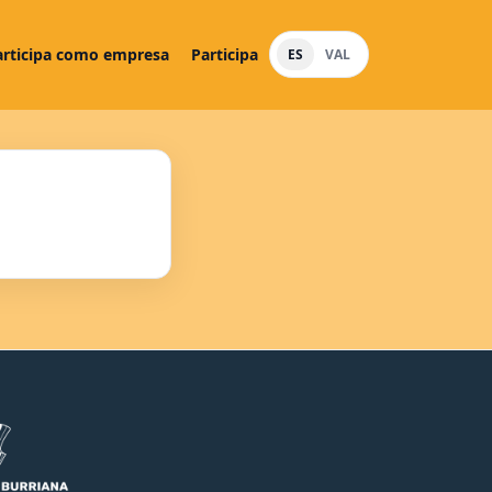
articipa como empresa
Participa
ES
VAL