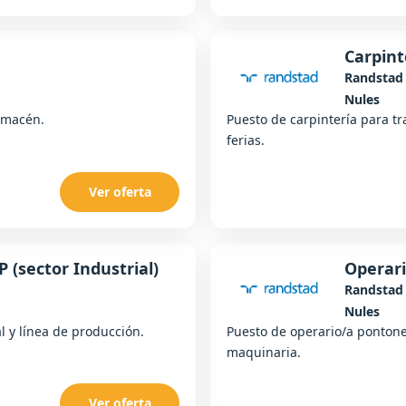
Carpint
Randstad
Nules
almacén.
Puesto de carpintería para tr
ferias.
Ver oferta
 (sector Industrial)
Operar
Randstad
Nules
l y línea de producción.
Puesto de operario/a pontone
maquinaria.
Ver oferta