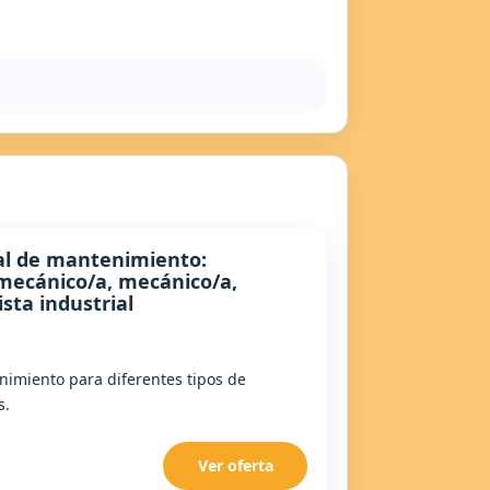
al de mantenimiento:
mecánico/a, mecánico/a,
ista industrial
imiento para diferentes tipos de
s.
Ver oferta