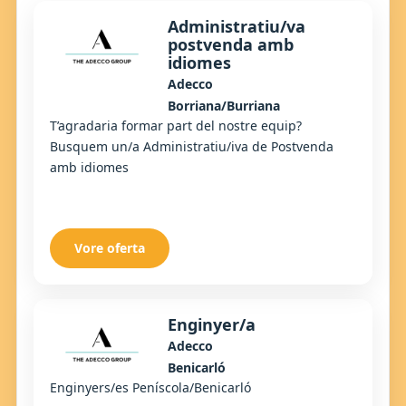
Administratiu/va
postvenda amb
idiomes
Adecco
Borriana/Burriana
T’agradaria formar part del nostre equip?
Busquem un/a Administratiu/iva de Postvenda
amb idiomes
Vore oferta
Enginyer/a
Adecco
Benicarló
Enginyers/es Peníscola/Benicarló