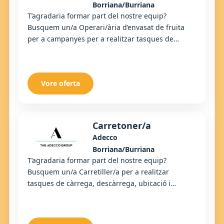
Borriana/Burriana
T’agradaria formar part del nostre equip?
Busquem un/a Operari/ària d’envasat de fruita
per a campanyes per a realitzar tasques de
selecció, envasat i preparació de fruita, garantint
la q...
Vore oferta
Carretoner/a
Adecco
Borriana/Burriana
T’agradaria formar part del nostre equip?
Busquem un/a Carretiller/a per a realitzar
tasques de càrrega, descàrrega, ubicació i
moviment de mercaderies, garantint el correcte
proveïment i...