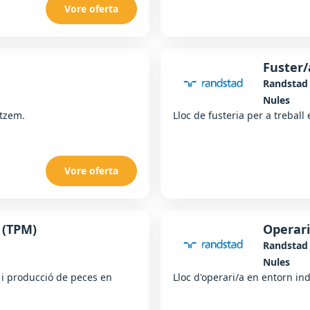
Vore oferta
Fuster/
Randstad
Nules
atzem.
Lloc de fusteria per a treball
Vore oferta
 (TPM)
Operari
Randstad
Nules
ó i producció de peces en
Lloc d'operari/a en entorn ind