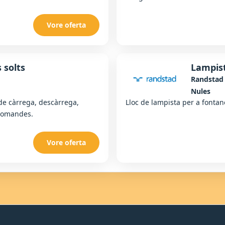
Vore oferta
 solts
Lampis
Randstad
Nules
de càrrega, descàrrega,
Lloc de lampista per a fontane
comandes.
Vore oferta