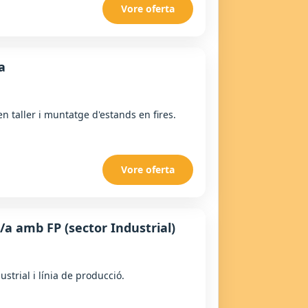
Vore oferta
a
 en taller i muntatge d'estands en fires.
Vore oferta
/a amb FP (sector Industrial)
ustrial i línia de producció.