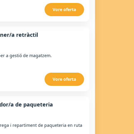
Vore oferta
ner/a retràctil
l per a gestió de magatzem.
Vore oferta
dor/a de paqueteria
rrega i repartiment de paqueteria en ruta