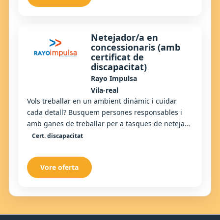
Netejador/a en
concessionaris (amb
certificat de
discapacitat)
Rayo Impulsa
Vila-real
Vols treballar en un ambient dinàmic i cuidar
cada detall? Busquem persones responsables i
amb ganes de treballar per a tasques de neteja
en concessionaris. Si t’agrada la precisió i el t...
Cert. discapacitat
Vore oferta