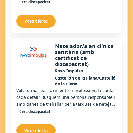
comunitat de veïns. Si t’agrada la natura...
Cert. discapacitat
Vore oferta
Netejador/a en clínica
sanitària (amb
certificat de
discapacitat)
Rayo Impulsa
Castellón de la Plana/Castelló
de la Plana
Vols formar part d’un entorn professional i cuidar
cada detall? Busquem una persona responsable i
amb ganes de treballar per a tasques de neteja
en una clínica sanitària. Si valores l’ord...
Cert. discapacitat
Vore oferta