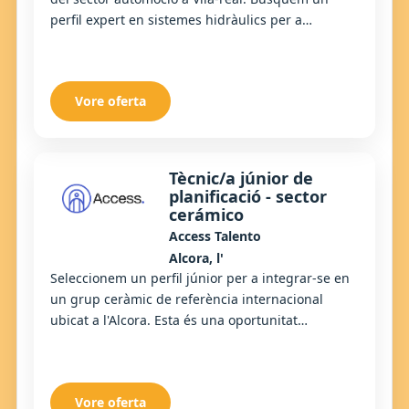
perfil expert en sistemes hidràulics per a
integrar-se en un equip de manteniment jove,
dinàmic...
Vore oferta
Tècnic/a júnior de
planificació - sector
cerámico
Access Talento
Alcora, l'
Seleccionem un perfil júnior per a integrar-se en
un grup ceràmic de referència internacional
ubicat a l'Alcora. Esta és una oportunitat
estratègica per a professionals amb visió
analític...
Vore oferta