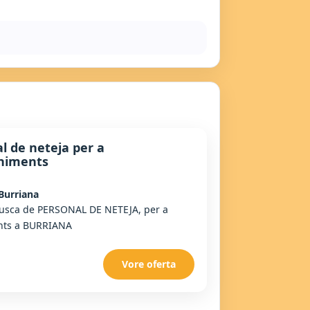
l de neteja per a
niments
Burriana
busca de PERSONAL DE NETEJA, per a
ents a BURRIANA
Vore oferta