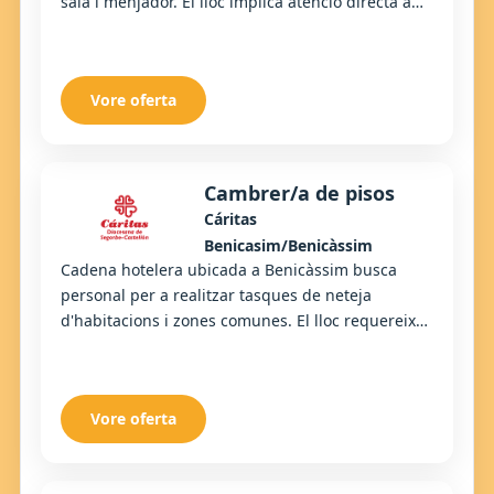
sala i menjador. El lloc implica atenció directa a
clients, muntatge de sales i suport en ta...
Vore oferta
Cambrer/a de pisos
Cáritas
Benicasim/Benicàssim
Cadena hotelera ubicada a Benicàssim busca
personal per a realitzar tasques de neteja
d'habitacions i zones comunes. El lloc requereix
organització, ritme de treball i atenció al detall.
Vore oferta