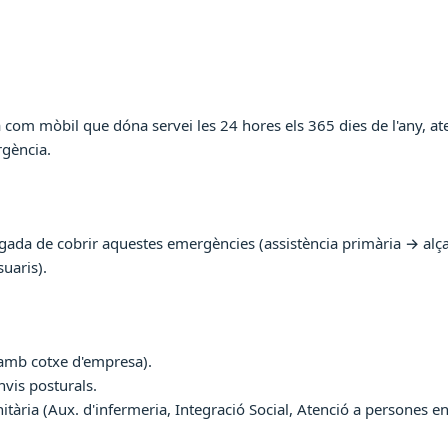
ia com mòbil que dóna servei les 24 hores els 365 dies de l'any,
rgència.
egada de cobrir aquestes emergències (assistència primària → alça
suaris).
 amb cotxe d'empresa).
vis posturals.
itària (Aux. d'infermeria, Integració Social, Atenció a persones en