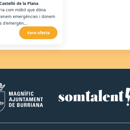
Castelló de la Plana
ària com mòbil que dóna
, atenem emergències i donem
is d'emergèn...
Vore oferta