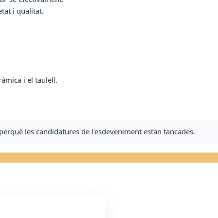
t i qualitat.
àmica i el taulell.
ta perquè les candidatures de l'esdeveniment estan tancades.