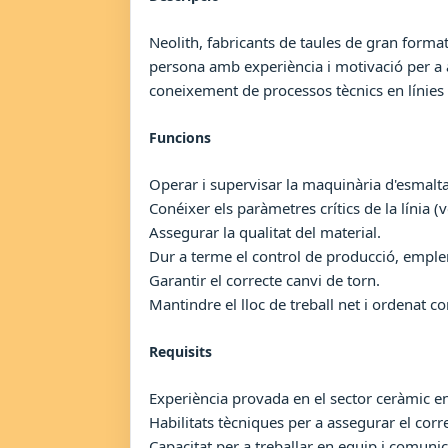
Neolith, fabricants de taules de gran form
persona amb experiència i motivació per a as
coneixement de processos tècnics en línies
Funcions
Operar i supervisar la maquinària d'esmaltat,
Conéixer els paràmetres crítics de la línia (
Assegurar la qualitat del material.
Dur a terme el control de producció, emplen
Garantir el correcte canvi de torn.
Mantindre el lloc de treball net i ordenat c
Requisits
Experiència provada en el sector ceràmic en
Habilitats tècniques per a assegurar el corr
Capacitat per a treballar en equip i comuni