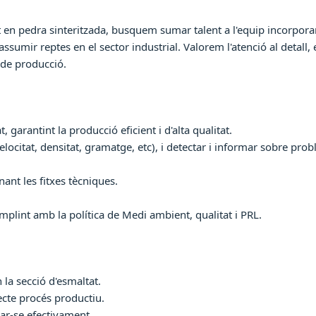
at en pedra sinteritzada, busquem sumar talent a l'equip incorpo
sumir reptes en el sector industrial. Valorem l'atenció al detall, 
 de producció.
 garantint la producció eficient i d'alta qualitat.
velocitat, densitat, gramatge, etc), i detectar i informar sobre prob
ant les fitxes tècniques.
omplint amb la política de Medi ambient, qualitat i PRL.
 la secció d'esmaltat.
ecte procés productiu.
car-se efectivament.