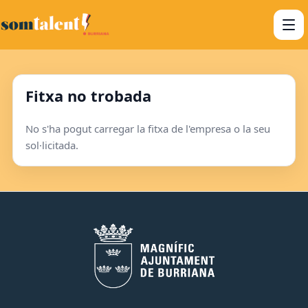
Fitxa no trobada
No s'ha pogut carregar la fitxa de l'empresa o la seu
sol·licitada.