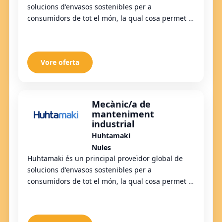
solucions d'envasos sostenibles per a
consumidors de tot el món, la qual cosa permet el
benestar i la comoditat. Els nostres productes
innova...
Vore oferta
Mecànic/a de
manteniment
industrial
Huhtamaki
Nules
Huhtamaki és un principal proveïdor global de
solucions d'envasos sostenibles per a
consumidors de tot el món, la qual cosa permet el
benestar i la comoditat. Els nostres productes
innova...