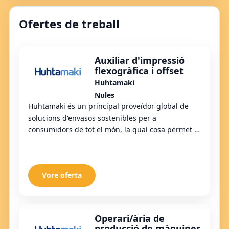
Ofertes de treball
Auxiliar d'impressió
flexogràfica i offset
Huhtamaki
Nules
Huhtamaki és un principal proveïdor global de
solucions d'envasos sostenibles per a
consumidors de tot el món, la qual cosa permet el
benestar i la comoditat. Els nostres productes
innova...
Vore oferta
Operari/ària de
producció de màquines