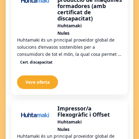
formadores (amb
certificat de
discapacitat)
Huhtamaki
Nules
Huhtamaki és un principal proveïdor global de
solucions d'envasos sostenibles per a
consumidors de tot el món, la qual cosa permet el
benestar i la comoditat. Els nostres productes
Cert. discapacitat
innova...
Vore oferta
Impressor/a
Flexogràfic i Offset
Huhtamaki
Nules
Huhtamaki és un principal proveïdor global de