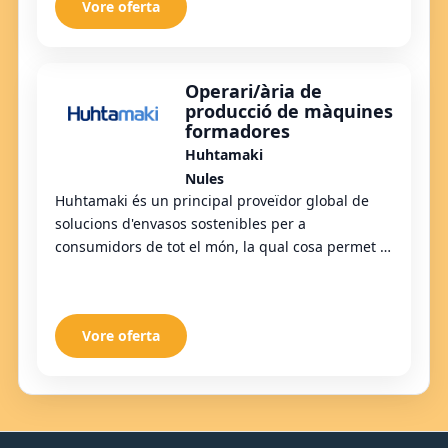
Vore oferta
Operari/ària de
producció de màquines
formadores
Huhtamaki
Nules
Huhtamaki és un principal proveïdor global de
solucions d'envasos sostenibles per a
consumidors de tot el món, la qual cosa permet el
benestar i la comoditat. Els nostres productes
innova...
Vore oferta