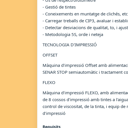
- Ús de l'espectrofotòmetre
- Gestió de tintes
- Coneixements en muntatge de clichés, etc
- Carregar treballs de CIP3, avaluar i establ
- Detectar desviacions de qualitat, to, i ajus
- Metodologia 5S, orde i neteja
TECNOLOGIA D'IMPRESSIÓ
OFFSET
Màquina d'impressió Offset amb alimentació 
SENAR STOP semiautomàtic i tractament coro
FLEXO
Màquina d'impressió FLEXO, amb alimentaci
de 8 cossos d'impressió amb tintes a l'aig
control de viscositat, de la tinta, i equip 
d'impressió
Requisits