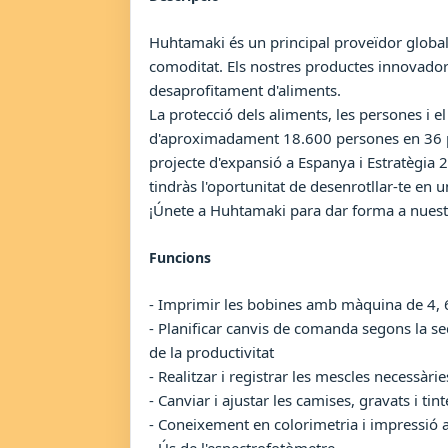
Huhtamaki és un principal proveïdor global 
comoditat. Els nostres productes innovadors 
desaprofitament d'aliments.
La protecció dels aliments, les persones i
d'aproximadament 18.600 persones en 36 pa
projecte d'expansió a Espanya i Estratègia 
tindràs l'oportunitat de desenrotllar-te en u
¡Únete a Huhtamaki para dar forma a nuest
Funcions
- Imprimir les bobines amb màquina de 4, 6 
- Planificar canvis de comanda segons la seq
de la productivitat
- Realitzar i registrar les mescles necessàri
- Canviar i ajustar les camises, gravats i tint
- Coneixement en colorimetria i impressió 