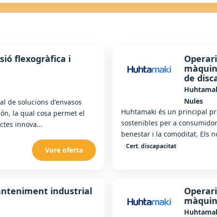
sió flexogràfica i
Operari
màquine
de disc
Huhtama
Nules
al de solucions d'envasos
Huhtamaki és un principal pr
ón, la qual cosa permet el
sostenibles per a consumidors
ctes innova...
benestar i la comoditat. Els n
Cert. discapacitat
Vore oferta
nteniment industrial
Operari
màquin
Huhtama