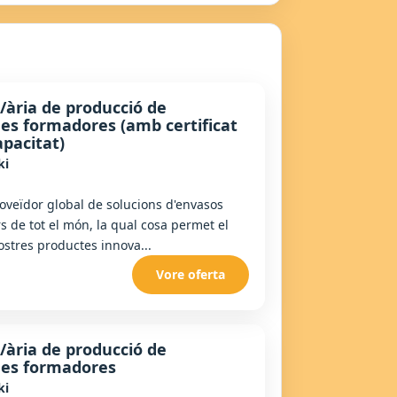
/ària de producció de
s formadores (amb certificat
apacitat)
ki
oveïdor global de solucions d'envasos
 de tot el món, la qual cosa permet el
ostres productes innova...
Vore oferta
/ària de producció de
es formadores
ki