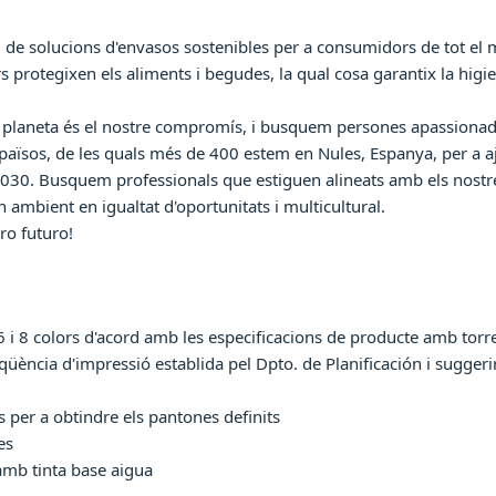
de solucions d'envasos sostenibles per a consumidors de tot el m
protegixen els aliments i begudes, la qual cosa garantix la higien
 el planeta és el nostre compromís, i busquem persones apassiona
ïsos, de les quals més de 400 estem en Nules, Espanya, per a aj
2030. Busquem professionals que estiguen alineats amb els nostres
n ambient en igualtat d'oportunitats i multicultural.
ro futuro!
i 8 colors d'acord amb les especificacions de producte amb torre 
üència d'impressió establida pel Dpto. de Planificación i suggerir
es per a obtindre els pantones definits
es
amb tinta base aigua