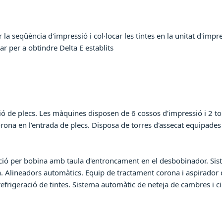
ir la seqüència d'impressió i col·locar les tintes en la unitat d'im
tar per a obtindre Delta E establits
de plecs. Les màquines disposen de 6 cossos d'impressió i 2 torre
na en l'entrada de plecs. Disposa de torres d'assecat equipades
ó per bobina amb taula d'entroncament en el desbobinador. Sis
ua. Alineadors automàtics. Equip de tractament corona i aspirador
de refrigeració de tintes. Sistema automàtic de neteja de cambres i