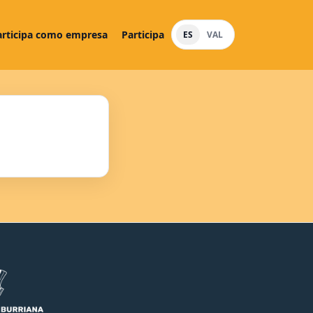
articipa como empresa
Participa
ES
VAL