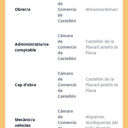
de
Obrer/a
Comercio
Almazora/Almassora
de
Castellón
Cámara
de
Castellón de la
Administratiu/va
Comercio
Plana/Castelló de la
comptable
de
Plana
Castellón
Cámara
de
Castellón de la
Cap d'obra
Comercio
Plana/Castelló de la
de
Plana
Castellón
Cámara
de
Alqueries,
Mecànic/a
Comercio
les/Alquerías del
vehicles