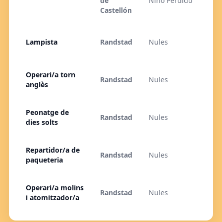
de
Niño Perdido
Castellón
Lampista
Randstad
Nules
Operari/a torn
Randstad
Nules
anglès
Peonatge de
Randstad
Nules
dies solts
Repartidor/a de
Randstad
Nules
paqueteria
Operari/a molins
Randstad
Nules
i atomitzador/a