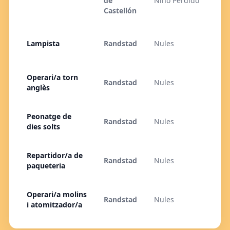
de
Niño Perdido
Castellón
Lampista
Randstad
Nules
Operari/a torn
Randstad
Nules
anglès
Peonatge de
Randstad
Nules
dies solts
Repartidor/a de
Randstad
Nules
paqueteria
Operari/a molins
Randstad
Nules
i atomitzador/a