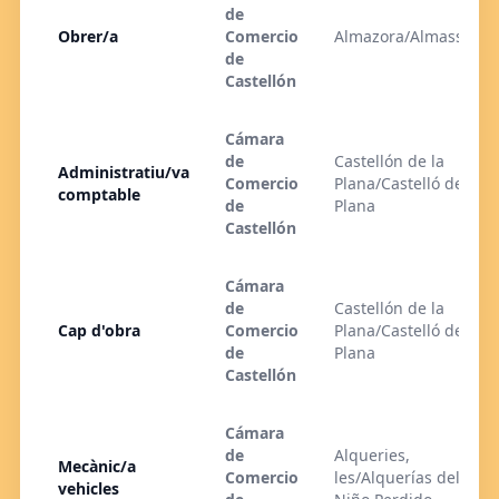
de
Obrer/a
Comercio
Almazora/Almassora
de
Castellón
Cámara
de
Castellón de la
Administratiu/va
Comercio
Plana/Castelló de la
comptable
de
Plana
Castellón
Cámara
de
Castellón de la
Cap d'obra
Comercio
Plana/Castelló de la
de
Plana
Castellón
Cámara
de
Alqueries,
Mecànic/a
Comercio
les/Alquerías del
vehicles